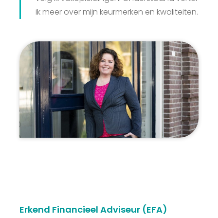
Ervaringen
ik meer over mijn keurmerken en kwaliteiten.
Tips
Vrijblijvend kennismaken
Erkend Financieel Adviseur (EFA)